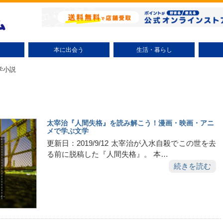
本に出会う
生活・暮らし
小説（テーマ別）
ミステリー小説
時代小説
文学小説
ラノベ
コミック（テーマ別）
少年コミック
少女コミック
大人コミック
絵本・児童書
趣味・実用
エッセイ
ビジネス書
自己啓発
研究・評論
話題
整理術
掃除術
節約術
リサイクル
美容・健康
子育て
エンタ
学小説
太宰治『人間失格』を読み解こう！漫画・映画・アニ
メで学ぶ文学
更新日：2019/9/12 太宰治が入水自殺でこの世を去
る前に脱稿した『人間失格』。 本…
続きを読む