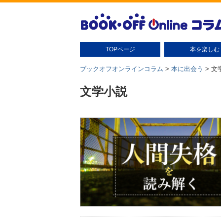
TOPページ
本を楽しむ
本の扱い方
本の保管
読書グッズ
読書術
本の豆知識・雑学
本のさがし方
ブックオフオンラインコラム
>
本に出会う
>
文
文学小説