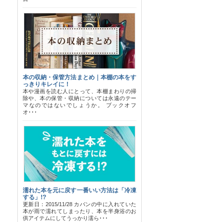
本の収納・保管方法まとめ｜本棚の本をす
っきりキレイに！
本や漫画を読む人にとって、本棚まわりの掃
除や、本の保管・収納については永遠のテー
マなのではないでしょうか。 ブックオフ
オ･･･
濡れた本を元に戻す一番いい方法は「冷凍
する」!?
更新日：2015/11/28 カバンの中に入れていた
本が雨で濡れてしまったり、本を半身浴のお
供アイテムにしてうっかり濡ら･･･