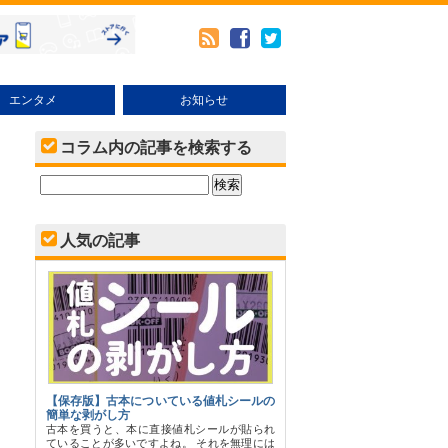
エンタメ
お知らせ
メ
本・その他売り方
ブックオフオンラインの使い方
キャンペーン・イベント
コラム内の記事を検索する
人気の記事
【保存版】古本についている値札シールの
簡単な剥がし方
古本を買うと、本に直接値札シールが貼られ
ていることが多いですよね。 それを無理には