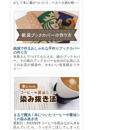
がして本に傷がついたり、ベタベタ感が残･･･
紙袋で作るおしゃれな手作りブックカバー
の作り方
本屋さんでつけてもらえる、紙のブックカバ
ー。その紙のブックカバーを自分のお気に入
りのお店の紙袋や、かわいい包装紙をリサ
イ･･･
まるで魔法！本についたコーヒーや醤油シ
ミの染み抜き法
更新日：2015/9/29 コーヒーを飲みながら本を
読んでいたら、うっかりこぼしてしまった