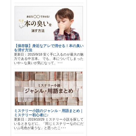
【保存版】身近なアレで消せる！本の臭い
を消す方法
更新日：2015/9/18 安く手に入るのが最大の魅
力である中古本。 でも、本についてしまった
いや～な臭いが気になって、･･･
ミステリー小説のジャンル・用語まとめ｜
ミステリー初心者に♪
更新日：2019/10/29 ミステリー小説を探して
いるときなどに、「同じミステリーなのにだ
いぶ毛色が違うな」と思ったこ･･･