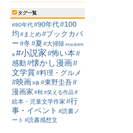
タグ一覧
#100
#90年代
#80年代
均
#ブックカバ
#まとめ
ー
#冬
#夏
#大掃除
#完結漫画情
#小説家
#怖い本
#
報
#懐かし漫画
#
感動
文学賞
#料理・グルメ
#映画
#
#東野圭吾
#春
漫画家
#
#秋
#笑える作品
#行
絵本・児童文学作家
事・イベント
#読書ノ
ート
#読書感想文