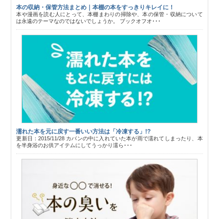
本の収納・保管方法まとめ｜本棚の本をすっきりキレイに！
本や漫画を読む人にとって、本棚まわりの掃除や、本の保管・収納について
は永遠のテーマなのではないでしょうか。 ブックオフオ･･･
濡れた本を元に戻す一番いい方法は「冷凍する」!?
更新日：2015/11/28 カバンの中に入れていた本が雨で濡れてしまったり、本
を半身浴のお供アイテムにしてうっかり濡ら･･･