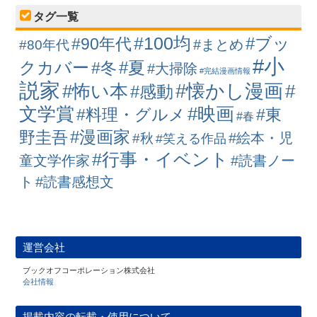
タグ一覧
#100均
#ブッ
#90年代
#まとめ
#80年代
#小
クカバー
#冬
#夏
#大掃除
#完結漫画情報
説家
#懐かし漫画
#怖い本
#
#感動
#映画
文学賞
#料理・グルメ
#東
#春
#漫画家
野圭吾
#絵本・児
#秋
#笑える作品
#行事・イベント
童文学作家
#読書ノー
ト
#読書感想文
運営会社
ブックオフコーポレーション株式会社
会社情報
掲載内容の転載・使用について