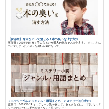
【保存版】身近なアレで消せる！本の臭いを消す方法
更新日：2015/9/18 安く手に入るのが最大の魅力である中古本。 でも、本に
ついてしまったいや～な臭いが気になって、･･･
ミステリー小説のジャンル・用語まとめ｜ミステリー初心者に♪
更新日：2019/10/29 ミステリー小説を探しているときなどに、「同じミステ
リーなのにだいぶ毛色が違うな」と思ったこ･･･