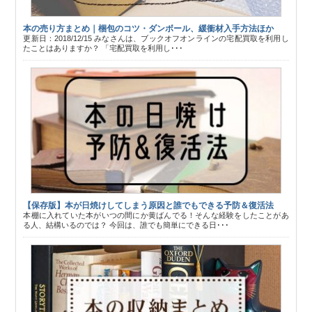
本の売り方まとめ｜梱包のコツ・ダンボール、緩衝材入手方法ほか
更新日：2018/12/15 みなさんは、ブックオフオンラインの宅配買取を利用し
たことはありますか？ 「宅配買取を利用し･･･
【保存版】本が日焼けしてしまう原因と誰でもできる予防＆復活法
本棚に入れていた本がいつの間にか黄ばんでる！そんな経験をしたことがあ
る人、結構いるのでは？ 今回は、誰でも簡単にできる日･･･