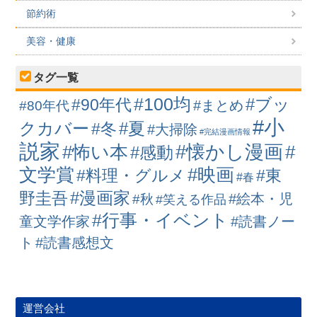
節約術
美容・健康
タグ一覧
#100均
#ブッ
#90年代
#まとめ
#80年代
#小
クカバー
#冬
#夏
#大掃除
#完結漫画情報
説家
#懐かし漫画
#怖い本
#
#感動
#映画
文学賞
#料理・グルメ
#東
#春
#漫画家
野圭吾
#絵本・児
#秋
#笑える作品
#行事・イベント
童文学作家
#読書ノー
ト
#読書感想文
運営会社