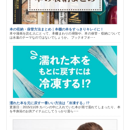
本の収納・保管方法まとめ｜本棚の本をすっきりキレイに！
本や漫画を読む人にとって、本棚まわりの掃除や、本の保管・収納について
は永遠のテーマなのではないでしょうか。 ブックオフオ･･･
濡れた本を元に戻す一番いい方法は「冷凍する」!?
更新日：2015/11/28 カバンの中に入れていた本が雨で濡れてしまったり、本
を半身浴のお供アイテムにしてうっかり濡ら･･･