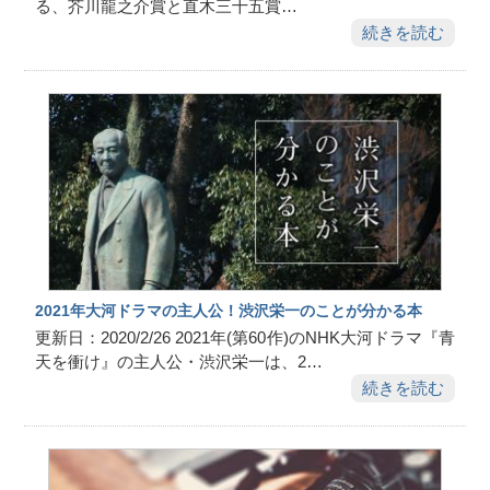
る、芥川龍之介賞と直木三十五賞…
続きを読む
2021年大河ドラマの主人公！渋沢栄一のことが分かる本
更新日：2020/2/26 2021年(第60作)のNHK大河ドラマ『青
天を衝け』の主人公・渋沢栄一は、2…
続きを読む