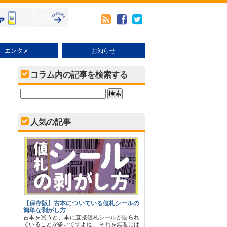
エンタメ
お知らせ
メ
本・その他売り方
ブックオフオンラインの使い方
キャンペーン・イベント
コラム内の記事を検索する
人気の記事
【保存版】古本についている値札シールの
簡単な剥がし方
古本を買うと、本に直接値札シールが貼られ
ていることが多いですよね。 それを無理には