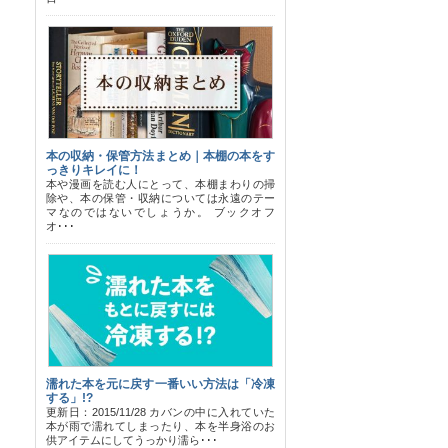
本の収納・保管方法まとめ｜本棚の本をす
っきりキレイに！
本や漫画を読む人にとって、本棚まわりの掃
除や、本の保管・収納については永遠のテー
マなのではないでしょうか。 ブックオフ
オ･･･
濡れた本を元に戻す一番いい方法は「冷凍
する」!?
更新日：2015/11/28 カバンの中に入れていた
本が雨で濡れてしまったり、本を半身浴のお
供アイテムにしてうっかり濡ら･･･