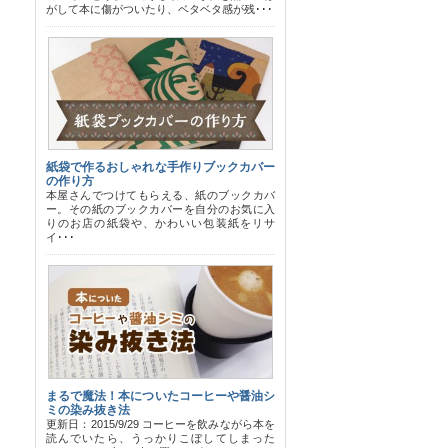
がして本に傷がついたり、ベタベタ感が残･･･
紙袋で作るおしゃれな手作りブックカバー
の作り方
本屋さんでつけてもらえる、紙のブックカバ
ー。その紙のブックカバーを自分のお気に入
りのお店の紙袋や、かわいい包装紙をリサ
イ･･･
まるで魔法！本についたコーヒーや醤油シ
ミの染み抜き法
更新日：2015/9/29 コーヒーを飲みながら本を
読んでいたら、うっかりこぼしてしまった