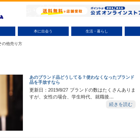
本に出会う
生活・暮らし
小説（テーマ別）
ミステリー小説
時代小説
文学小説
ラノベ
コミック（テーマ別）
少年コミック
少女コミック
大人コミック
絵本・児童書
趣味・実用
エッセイ
ビジネス書
自己啓発
研究・評論
話題
整理術
掃除術
節約術
リサイクル
美容・健康
子育て
エンタ
その他売り方
あのブランド品どうしてる？使わなくなったブランド
品を手放すなら
更新日：2019/8/27 ブランドの数はたくさんありま
すが、女性の場合、学生時代、就職後…
続きを読む