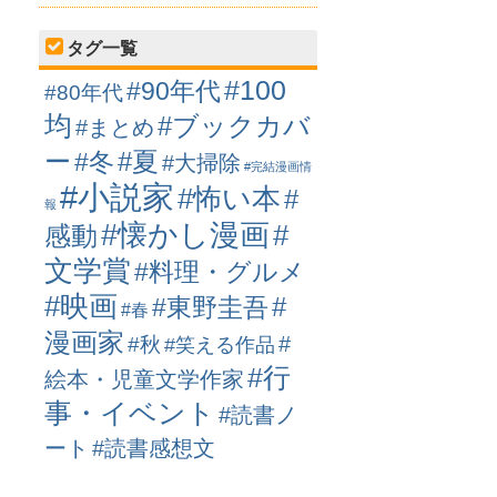
タグ一覧
#100
#90年代
#80年代
均
#ブックカバ
#まとめ
ー
#冬
#夏
#大掃除
#完結漫画情
#小説家
#怖い本
#
報
#懐かし漫画
#
感動
文学賞
#料理・グルメ
#映画
#
#東野圭吾
#春
漫画家
#
#秋
#笑える作品
#行
絵本・児童文学作家
事・イベント
#読書ノ
ート
#読書感想文