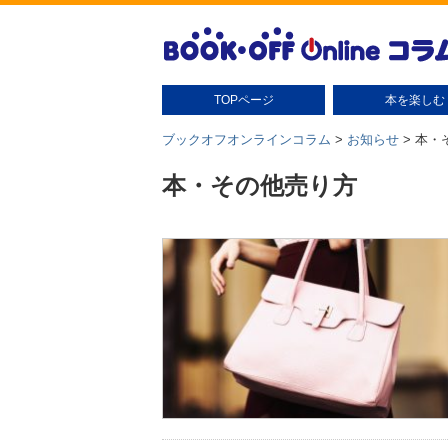
TOPページ
本を楽しむ
本の扱い方
本の保管
読書グッズ
読書術
本の豆知識・雑学
本のさがし方
ブックオフオンラインコラム
>
お知らせ
>
本・
本・その他売り方