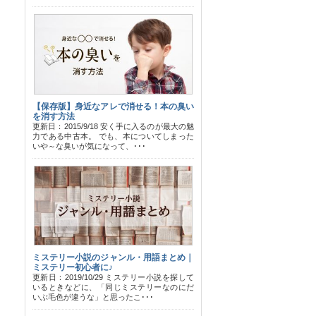
【保存版】身近なアレで消せる！本の臭い
を消す方法
更新日：2015/9/18 安く手に入るのが最大の魅
力である中古本。 でも、本についてしまった
いや～な臭いが気になって、･･･
ミステリー小説のジャンル・用語まとめ｜
ミステリー初心者に♪
更新日：2019/10/29 ミステリー小説を探して
いるときなどに、「同じミステリーなのにだ
いぶ毛色が違うな」と思ったこ･･･