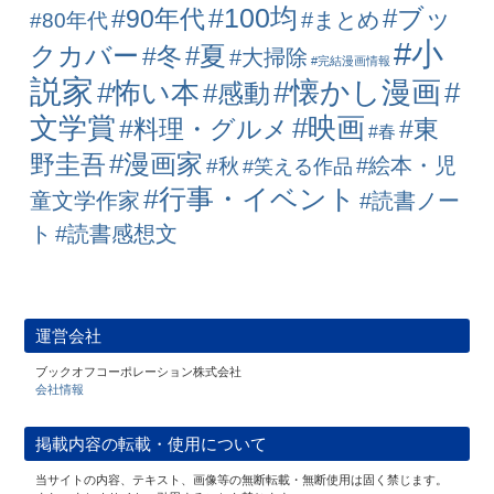
#100均
#ブッ
#90年代
#まとめ
#80年代
#小
クカバー
#冬
#夏
#大掃除
#完結漫画情報
説家
#懐かし漫画
#怖い本
#
#感動
#映画
文学賞
#料理・グルメ
#東
#春
#漫画家
野圭吾
#絵本・児
#秋
#笑える作品
#行事・イベント
童文学作家
#読書ノー
ト
#読書感想文
運営会社
ブックオフコーポレーション株式会社
会社情報
掲載内容の転載・使用について
当サイトの内容、テキスト、画像等の無断転載・無断使用は固く禁じます。