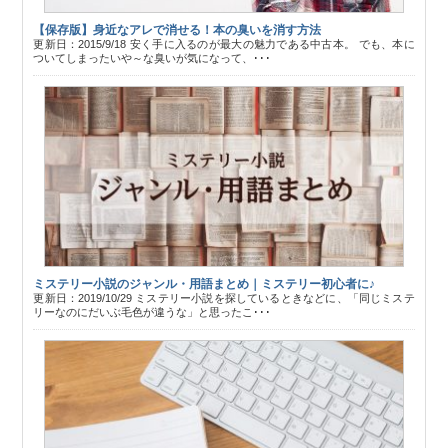
【保存版】身近なアレで消せる！本の臭いを消す方法
更新日：2015/9/18 安く手に入るのが最大の魅力である中古本。 でも、本に
ついてしまったいや～な臭いが気になって、･･･
ミステリー小説のジャンル・用語まとめ｜ミステリー初心者に♪
更新日：2019/10/29 ミステリー小説を探しているときなどに、「同じミステ
リーなのにだいぶ毛色が違うな」と思ったこ･･･