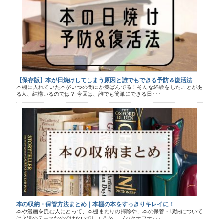
【保存版】本が日焼けしてしまう原因と誰でもできる予防＆復活法
本棚に入れていた本がいつの間にか黄ばんでる！そんな経験をしたことがあ
る人、結構いるのでは？ 今回は、誰でも簡単にできる日･･･
本の収納・保管方法まとめ｜本棚の本をすっきりキレイに！
本や漫画を読む人にとって、本棚まわりの掃除や、本の保管・収納について
は永遠のテーマなのではないでしょうか。 ブックオフオ･･･