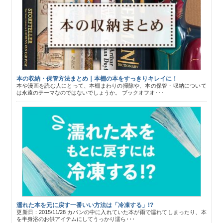
本の収納・保管方法まとめ｜本棚の本をすっきりキレイに！
本や漫画を読む人にとって、本棚まわりの掃除や、本の保管・収納について
は永遠のテーマなのではないでしょうか。 ブックオフオ･･･
濡れた本を元に戻す一番いい方法は「冷凍する」!?
更新日：2015/11/28 カバンの中に入れていた本が雨で濡れてしまったり、本
を半身浴のお供アイテムにしてうっかり濡ら･･･