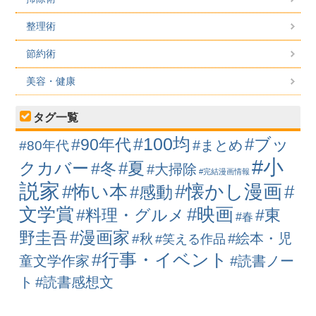
整理術
節約術
美容・健康
タグ一覧
#100均
#ブッ
#90年代
#まとめ
#80年代
#小
クカバー
#冬
#夏
#大掃除
#完結漫画情報
説家
#懐かし漫画
#怖い本
#
#感動
#映画
文学賞
#料理・グルメ
#東
#春
#漫画家
野圭吾
#絵本・児
#秋
#笑える作品
#行事・イベント
童文学作家
#読書ノー
ト
#読書感想文