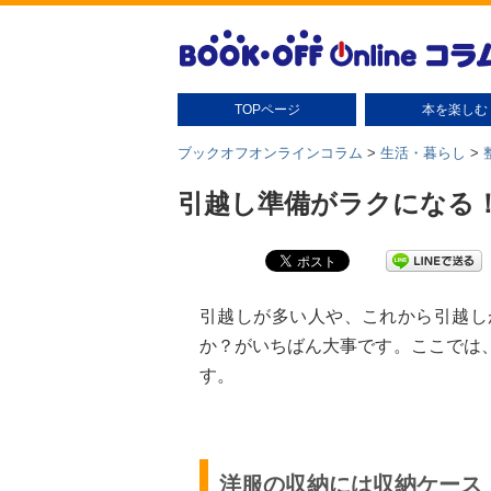
TOPページ
本を楽しむ
本の扱い方
本の保管
読書グッズ
読書術
本の豆知識・雑学
本のさがし方
ブックオフオンラインコラム
>
生活・暮らし
>
引越し準備がラクになる
引越しが多い人や、これから引越し
か？がいちばん大事です。ここでは
す。
洋服の収納には収納ケース