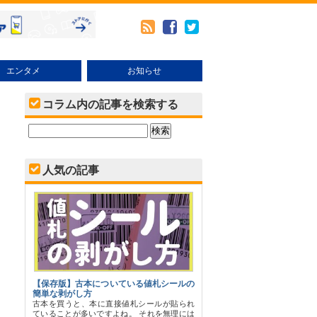
エンタメ
お知らせ
メ
本・その他売り方
ブックオフオンラインの使い方
キャンペーン・イベント
コラム内の記事を検索する
人気の記事
【保存版】古本についている値札シールの
簡単な剥がし方
古本を買うと、本に直接値札シールが貼られ
ていることが多いですよね。 それを無理には