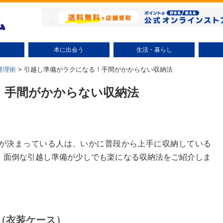
本に出会う
生活・暮らし
小説（テーマ別）
ミステリー小説
時代小説
文学小説
ラノベ
コミック（テーマ別）
少年コミック
少女コミック
大人コミック
絵本・児童書
趣味・実用
エッセイ
ビジネス書
自己啓発
研究・評論
話題
整理術
掃除術
節約術
リサイクル
美容・健康
子育て
エンタ
整理術
>
引越し準備がラクになる！手間がかからない収納法
！手間がかからない収納法
が決まっている人は、いかに普段から上手に収納している
、面倒な引越し準備が少しでも楽になる収納法をご紹介しま
（衣装ケース）