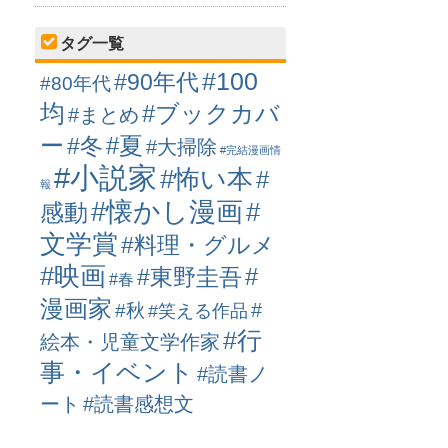
タグ一覧
#100
#90年代
#80年代
均
#ブックカバ
#まとめ
ー
#冬
#夏
#大掃除
#完結漫画情
#小説家
#怖い本
#
報
#懐かし漫画
#
感動
文学賞
#料理・グルメ
#映画
#
#東野圭吾
#春
漫画家
#
#秋
#笑える作品
#行
絵本・児童文学作家
事・イベント
#読書ノ
ート
#読書感想文