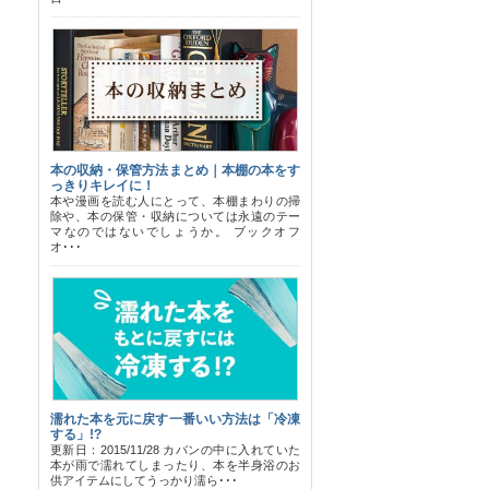
本の収納・保管方法まとめ｜本棚の本をす
っきりキレイに！
本や漫画を読む人にとって、本棚まわりの掃
除や、本の保管・収納については永遠のテー
マなのではないでしょうか。 ブックオフ
オ･･･
濡れた本を元に戻す一番いい方法は「冷凍
する」!?
更新日：2015/11/28 カバンの中に入れていた
本が雨で濡れてしまったり、本を半身浴のお
供アイテムにしてうっかり濡ら･･･