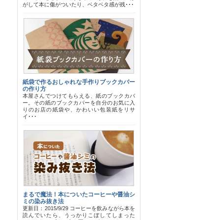
がして本に傷がついたり、ベタベタ感が残･･･
紙袋で作るおしゃれな手作りブックカバー
の作り方
本屋さんでつけてもらえる、紙のブックカバ
ー。その紙のブックカバーを自分のお気に入
りのお店の紙袋や、かわいい包装紙をリサ
イ･･･
まるで魔法！本についたコーヒーや醤油シ
ミの染み抜き法
更新日：2015/9/29 コーヒーを飲みながら本を
読んでいたら、うっかりこぼしてしまった