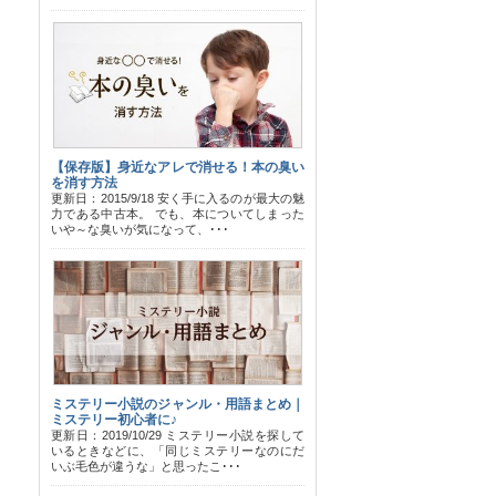
【保存版】身近なアレで消せる！本の臭い
を消す方法
更新日：2015/9/18 安く手に入るのが最大の魅
力である中古本。 でも、本についてしまった
いや～な臭いが気になって、･･･
ミステリー小説のジャンル・用語まとめ｜
ミステリー初心者に♪
更新日：2019/10/29 ミステリー小説を探して
いるときなどに、「同じミステリーなのにだ
いぶ毛色が違うな」と思ったこ･･･