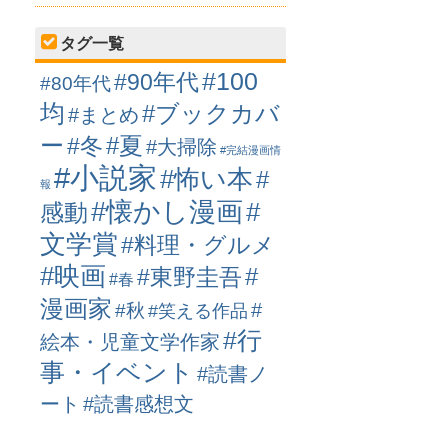
タグ一覧
#100
#90年代
#80年代
均
#ブックカバ
#まとめ
ー
#冬
#夏
#大掃除
#完結漫画情
#小説家
#怖い本
#
報
#懐かし漫画
#
感動
文学賞
#料理・グルメ
#映画
#
#東野圭吾
#春
漫画家
#
#秋
#笑える作品
#行
絵本・児童文学作家
事・イベント
#読書ノ
ート
#読書感想文