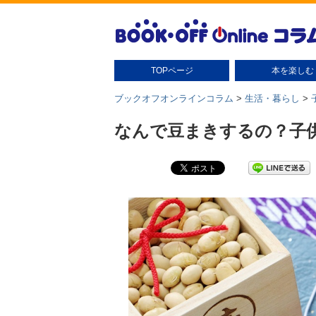
TOPページ
本を楽しむ
本の扱い方
本の保管
読書グッズ
読書術
本の豆知識・雑学
本のさがし方
ブックオフオンラインコラム
>
生活・暮らし
>
なんで豆まきするの？子