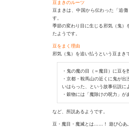
豆まきのルーツ
豆まきは、中国から伝わった「追儺
す。
季節の変わり目に生じる邪気（鬼）
たようです。
豆をまく理由
邪気（鬼）を追い払うという豆まき
・鬼の魔の目（＝魔目）に豆を
・京都・鞍馬山の近くに鬼が出
いはらった、という故事伝説に
・穀物には「魔除けの呪力」が
など、所説あるようです。
豆・魔目・魔滅とは……！ 遊び心あ