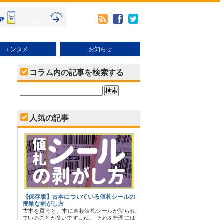
エンタメ
お知らせ
メ
本・その他売り方
ブックオフオンラインの使い方
キャンペーン・イベント
コラム内の記事を検索する
人気の記事
【保存版】古本についている値札シールの
簡単な剥がし方
古本を買うと、本に直接値札シールが貼られ
ていることが多いですよね。 それを無理には