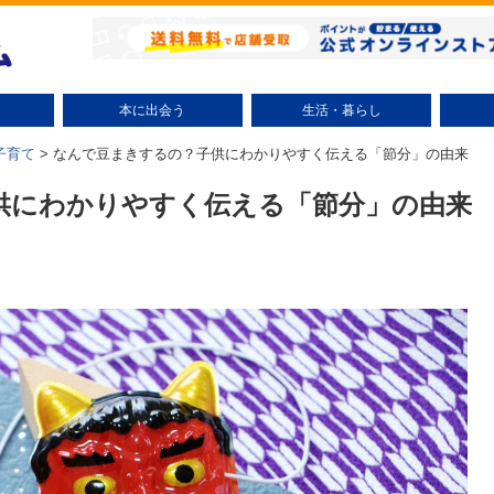
本に出会う
生活・暮らし
小説（テーマ別）
ミステリー小説
時代小説
文学小説
ラノベ
コミック（テーマ別）
少年コミック
少女コミック
大人コミック
絵本・児童書
趣味・実用
エッセイ
ビジネス書
自己啓発
研究・評論
話題
整理術
掃除術
節約術
リサイクル
美容・健康
子育て
エンタ
子育て
>
なんで豆まきするの？子供にわかりやすく伝える「節分」の由来
供にわかりやすく伝える「節分」の由来