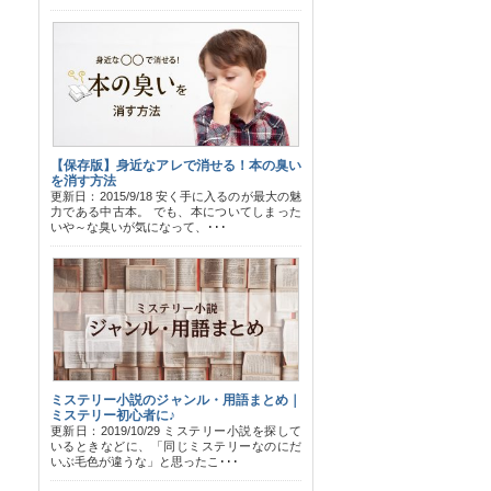
【保存版】身近なアレで消せる！本の臭い
を消す方法
更新日：2015/9/18 安く手に入るのが最大の魅
力である中古本。 でも、本についてしまった
いや～な臭いが気になって、･･･
ミステリー小説のジャンル・用語まとめ｜
ミステリー初心者に♪
更新日：2019/10/29 ミステリー小説を探して
いるときなどに、「同じミステリーなのにだ
いぶ毛色が違うな」と思ったこ･･･