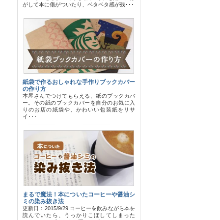
がして本に傷がついたり、ベタベタ感が残･･･
紙袋で作るおしゃれな手作りブックカバー
の作り方
本屋さんでつけてもらえる、紙のブックカバ
ー。その紙のブックカバーを自分のお気に入
りのお店の紙袋や、かわいい包装紙をリサ
イ･･･
まるで魔法！本についたコーヒーや醤油シ
ミの染み抜き法
更新日：2015/9/29 コーヒーを飲みながら本を
読んでいたら、うっかりこぼしてしまった