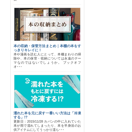
本の収納・保管方法まとめ｜本棚の本をす
っきりキレイに！
本や漫画を読む人にとって、本棚まわりの掃
除や、本の保管・収納については永遠のテー
マなのではないでしょうか。 ブックオフ
オ･･･
濡れた本を元に戻す一番いい方法は「冷凍
する」!?
更新日：2015/11/28 カバンの中に入れていた
本が雨で濡れてしまったり、本を半身浴のお
供アイテムにしてうっかり濡ら･･･