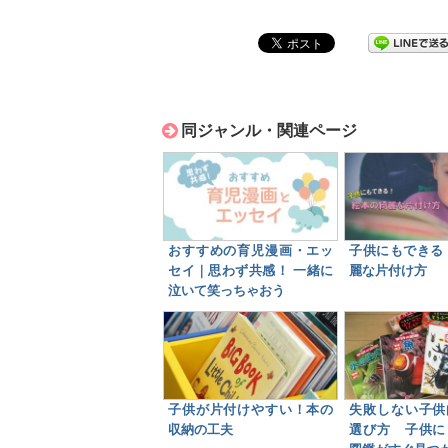
同ジャンル・関連ページ
おすすめの育児漫画・エッ
子供にもできる
セイ｜思わず共感！ 一緒に
麗な片付け方
泣いて笑っちゃおう
子供が片付けやすい！本の
失敗しない子供
収納の工夫
選び方 子供に