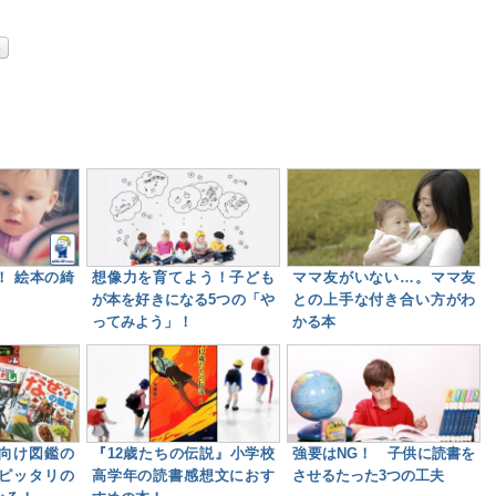
！ 絵本の綺
想像力を育てよう！子ども
ママ友がいない…。ママ友
が本を好きになる5つの「や
との上手な付き合い方がわ
ってみよう」！
かる本
向け図鑑の
『12歳たちの伝説』小学校
強要はNG！ 子供に読書を
ピッタリの
高学年の読書感想文におす
させるたった3つの工夫