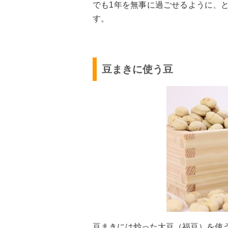
でも1年を無事に過ごせるように、
す。
豆まきに使う豆
豆まきには炒った大豆（福豆）を使