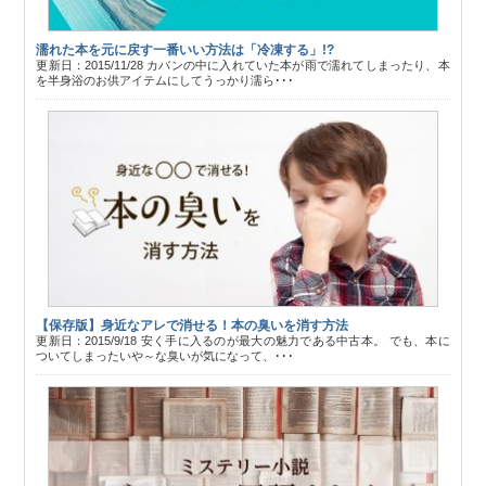
濡れた本を元に戻す一番いい方法は「冷凍する」!?
更新日：2015/11/28 カバンの中に入れていた本が雨で濡れてしまったり、本
を半身浴のお供アイテムにしてうっかり濡ら･･･
【保存版】身近なアレで消せる！本の臭いを消す方法
更新日：2015/9/18 安く手に入るのが最大の魅力である中古本。 でも、本に
ついてしまったいや～な臭いが気になって、･･･