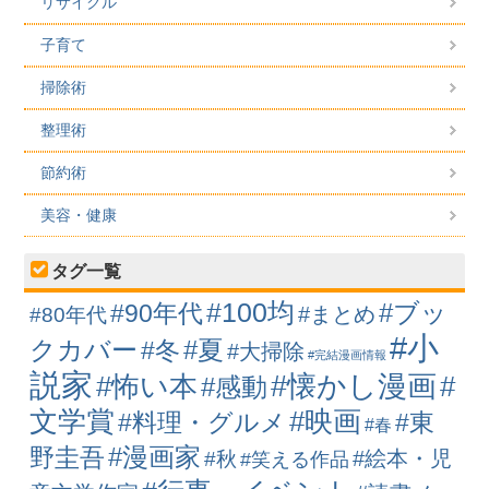
リサイクル
子育て
掃除術
整理術
節約術
美容・健康
タグ一覧
#100均
#ブッ
#90年代
#まとめ
#80年代
#小
クカバー
#冬
#夏
#大掃除
#完結漫画情報
説家
#懐かし漫画
#怖い本
#
#感動
#映画
文学賞
#料理・グルメ
#東
#春
#漫画家
野圭吾
#絵本・児
#秋
#笑える作品