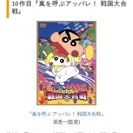
10作目『嵐を呼ぶアッパレ！ 戦国大合
戦』
『
嵐を呼ぶ アッパレ！ 戦国大合戦
』
原恵一(監督)