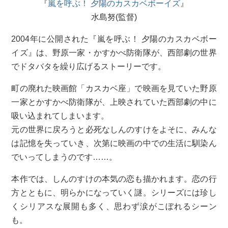
『
嵐を呼ぶ！ 夕陽のカスカベボーイズ
』
水島努(監督)
2004年に公開された『嵐を呼ぶ！ 夕陽のカスカベボー
イズ』は、野原一家・かすかべ防衛隊が、西部劇の世界
でドタバタを繰り広げるストーリーです。
町の廃れた映画館「カスカベ座」で映画を見ていた野原
一家とかすかべ防衛隊が、上映されていた西部劇の中に
吸い込まれてしまいます。
元の世界に戻ろうと必死なしんのすけをよそに、みんな
は記憶を失っていき、次第に映画の中での生活に馴染ん
でいってしまうのです……。
本作では、しんのすけの本気の恋も描かれます。恋の行
方とともに、明らかになっていく謎。シリーズには珍し
くシリアスな展開も多く、思わず涙がこぼれるシーン
も。