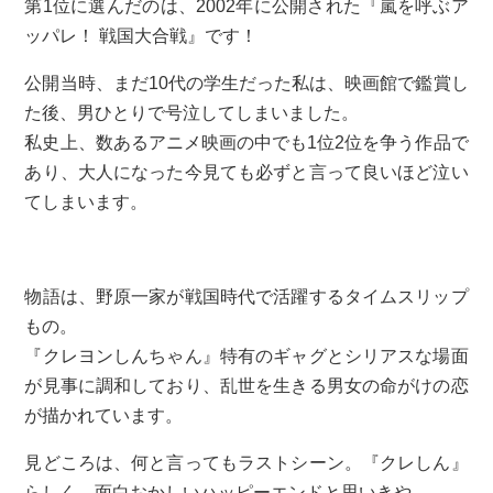
第1位に選んだのは、2002年に公開された『嵐を呼ぶア
ッパレ！ 戦国大合戦』です！
公開当時、まだ10代の学生だった私は、映画館で鑑賞し
た後、男ひとりで号泣してしまいました。
私史上、数あるアニメ映画の中でも1位2位を争う作品で
あり、大人になった今見ても必ずと言って良いほど泣い
てしまいます。
物語は、野原一家が戦国時代で活躍するタイムスリップ
もの。
『クレヨンしんちゃん』特有のギャグとシリアスな場面
が見事に調和しており、乱世を生きる男女の命がけの恋
が描かれています。
見どころは、何と言ってもラストシーン。『クレしん』
らしく、面白おかしいハッピーエンドと思いきや……。