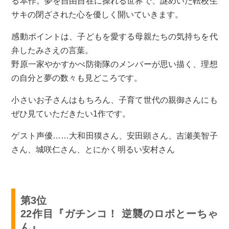
る本作。夢を自由自在に操れる世界で、謎めいた転校生
サキの閉ざされた心を優しく開いていきます。
感動ポイントは、子どもを愛する母親たちの気持ちを代
弁したみさえの言葉。
野原一家やかすかべ防衛隊のメンバーが思い描く、理想
の自分と夢の数々も見どころです。
小さいお子さんはもちろん、子育て世代の親御さんにも
ぜひ見ていただきたい1作です。
ゲスト声優……大和田獏さん、安田顕さん、吉瀬美智子
さん、城咲仁さん、とにかく明るい安村さん
第3位
22作目『ガチンコ！ 逆襲のロボとーちゃ
ん』