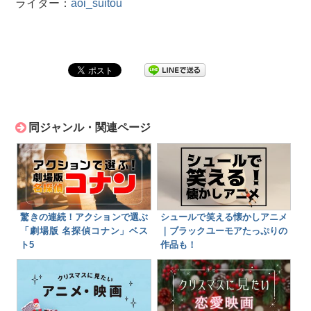
ライター：
aoi_suitou
同ジャンル・関連ページ
驚きの連続！アクションで選ぶ
シュールで笑える懐かしアニメ
「劇場版 名探偵コナン」ベス
｜ブラックユーモアたっぷりの
ト5
作品も！