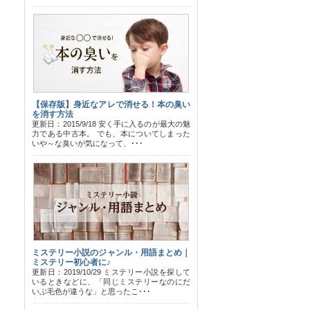
【保存版】身近なアレで消せる！本の臭い
を消す方法
更新日：2015/9/18 安く手に入るのが最大の魅
力である中古本。 でも、本についてしまった
いや～な臭いが気になって、･･･
ミステリー小説のジャンル・用語まとめ｜
ミステリー初心者に♪
更新日：2019/10/29 ミステリー小説を探して
いるときなどに、「同じミステリーなのにだ
いぶ毛色が違うな」と思ったこ･･･