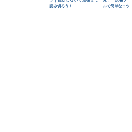
ツ｜挫折しないで最後まで
見！「読書ノー
読み切ろう！
ルで簡単なコツ