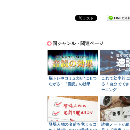
同ジャンル・関連ページ
脳トレやコミュ力UPにもつ
これで効率的に
ながる！「音読」の効果
る！自分ででき
ーニング
登場人物の名前を覚えるコ
読書ノートが続