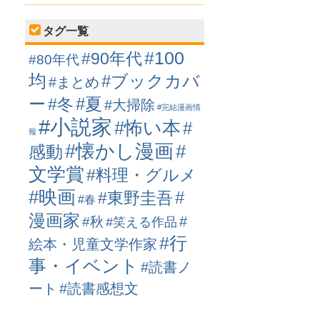
タグ一覧
#100
#90年代
#80年代
均
#ブックカバ
#まとめ
ー
#冬
#夏
#大掃除
#完結漫画情
#小説家
#怖い本
#
報
#懐かし漫画
#
感動
文学賞
#料理・グルメ
#映画
#
#東野圭吾
#春
漫画家
#
#秋
#笑える作品
#行
絵本・児童文学作家
事・イベント
#読書ノ
ート
#読書感想文