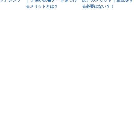
ト」シンプ
｜子供が読書ノートをつけ
読」のメリット｜速読をす
るメリットとは？
る必要はない？！