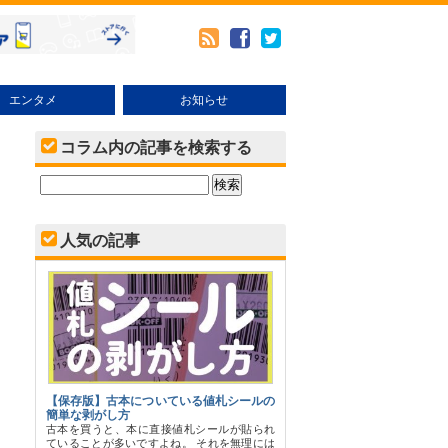
エンタメ
お知らせ
メ
本・その他売り方
ブックオフオンラインの使い方
キャンペーン・イベント
コラム内の記事を検索する
人気の記事
【保存版】古本についている値札シールの
簡単な剥がし方
古本を買うと、本に直接値札シールが貼られ
ていることが多いですよね。 それを無理には