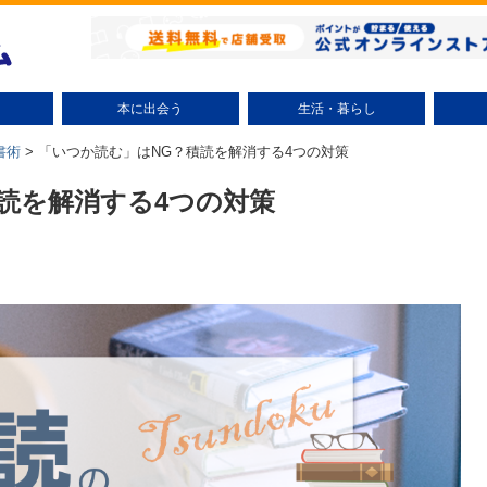
本に出会う
生活・暮らし
小説（テーマ別）
ミステリー小説
時代小説
文学小説
ラノベ
コミック（テーマ別）
少年コミック
少女コミック
大人コミック
絵本・児童書
趣味・実用
エッセイ
ビジネス書
自己啓発
研究・評論
話題
整理術
掃除術
節約術
リサイクル
美容・健康
子育て
エンタ
書術
>
「いつか読む」はNG？積読を解消する4つの対策
読を解消する4つの対策