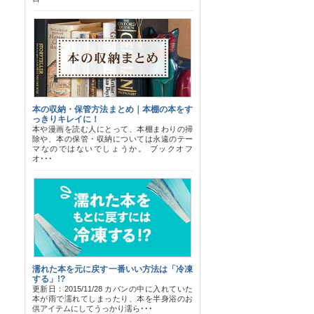
本の収納・保管方法まとめ｜本棚の本をす
っきりキレイに！
本や漫画を読む人にとって、本棚まわりの掃
除や、本の保管・収納については永遠のテー
マなのではないでしょうか。 ブックオフ
オ･･･
濡れた本を元に戻す一番いい方法は「冷凍
する」!?
更新日：2015/11/28 カバンの中に入れていた
本が雨で濡れてしまったり、本を半身浴のお
供アイテムにしてうっかり濡ら･･･