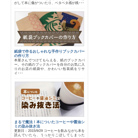
がして本に傷がついたり、ベタベタ感が残･･･
紙袋で作るおしゃれな手作りブックカバー
の作り方
本屋さんでつけてもらえる、紙のブックカバ
ー。その紙のブックカバーを自分のお気に入
りのお店の紙袋や、かわいい包装紙をリサ
イ･･･
まるで魔法！本についたコーヒーや醤油シ
ミの染み抜き法
更新日：2015/9/29 コーヒーを飲みながら本を
読んでいたら、うっかりこぼしてしまった