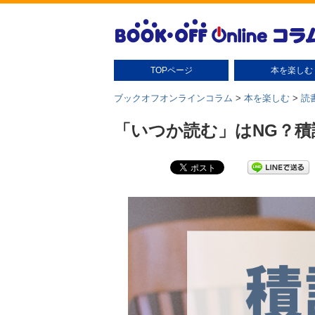
TOPページ
本を楽しむ
本の扱い方
本の保管
読書グッズ
読書術
本の豆知識・雑学
本のさがし方
ブックオフオンラインコラム
>
本を楽しむ
>
読
「いつか読む」はNG？積