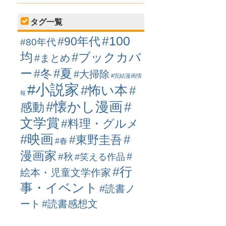
タグ一覧
#100
#90年代
#80年代
均
#ブックカバ
#まとめ
ー
#冬
#夏
#大掃除
#完結漫画情
#小説家
#怖い本
#
報
#懐かし漫画
#
感動
文学賞
#料理・グルメ
#映画
#
#東野圭吾
#春
漫画家
#
#秋
#笑える作品
#行
絵本・児童文学作家
事・イベント
#読書ノ
ート
#読書感想文