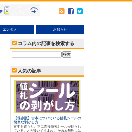
エンタメ
お知らせ
メ
本・その他売り方
ブックオフオンラインの使い方
キャンペーン・イベント
コラム内の記事を検索する
人気の記事
【保存版】古本についている値札シールの
簡単な剥がし方
古本を買うと、本に直接値札シールが貼られ
ていることが多いですよね。 それを無理には