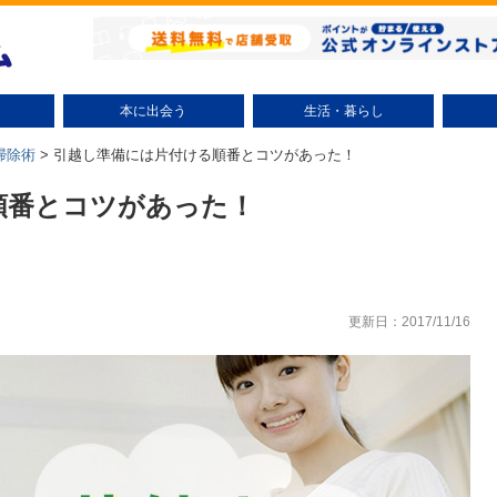
本に出会う
生活・暮らし
小説（テーマ別）
ミステリー小説
時代小説
文学小説
ラノベ
コミック（テーマ別）
少年コミック
少女コミック
大人コミック
絵本・児童書
趣味・実用
エッセイ
ビジネス書
自己啓発
研究・評論
話題
整理術
掃除術
節約術
リサイクル
美容・健康
子育て
エンタ
掃除術
>
引越し準備には片付ける順番とコツがあった！
順番とコツがあった！
更新日：2017/11/16