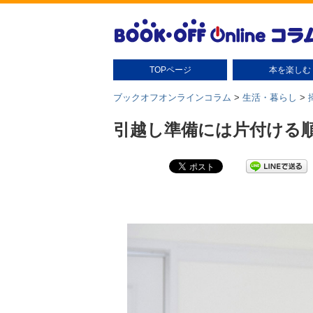
TOPページ
本を楽しむ
本の扱い方
本の保管
読書グッズ
読書術
本の豆知識・雑学
本のさがし方
ブックオフオンラインコラム
>
生活・暮らし
>
引越し準備には片付ける