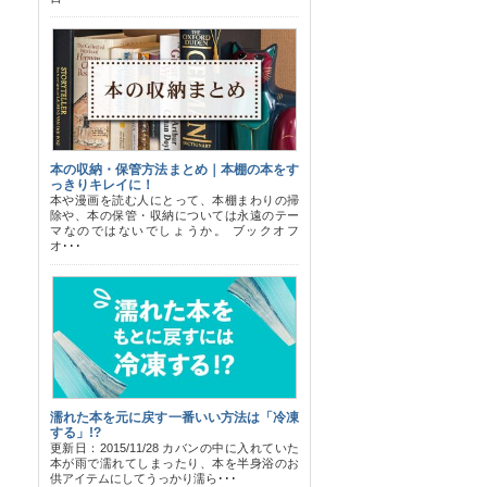
本の収納・保管方法まとめ｜本棚の本をす
っきりキレイに！
本や漫画を読む人にとって、本棚まわりの掃
除や、本の保管・収納については永遠のテー
マなのではないでしょうか。 ブックオフ
オ･･･
濡れた本を元に戻す一番いい方法は「冷凍
する」!?
更新日：2015/11/28 カバンの中に入れていた
本が雨で濡れてしまったり、本を半身浴のお
供アイテムにしてうっかり濡ら･･･