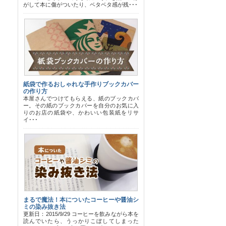
がして本に傷がついたり、ベタベタ感が残･･･
紙袋で作るおしゃれな手作りブックカバー
の作り方
本屋さんでつけてもらえる、紙のブックカバ
ー。その紙のブックカバーを自分のお気に入
りのお店の紙袋や、かわいい包装紙をリサ
イ･･･
まるで魔法！本についたコーヒーや醤油シ
ミの染み抜き法
更新日：2015/9/29 コーヒーを飲みながら本を
読んでいたら、うっかりこぼしてしまった