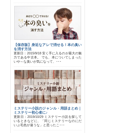
【保存版】身近なアレで消せる！本の臭い
を消す方法
更新日：2015/9/18 安く手に入るのが最大の魅
力である中古本。 でも、本についてしまった
いや～な臭いが気になって、･･･
ミステリー小説のジャンル・用語まとめ｜
ミステリー初心者に♪
更新日：2019/10/29 ミステリー小説を探して
いるときなどに、「同じミステリーなのにだ
いぶ毛色が違うな」と思ったこ･･･