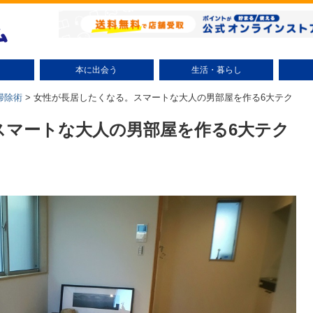
本に出会う
生活・暮らし
小説（テーマ別）
ミステリー小説
時代小説
文学小説
ラノベ
コミック（テーマ別）
少年コミック
少女コミック
大人コミック
絵本・児童書
趣味・実用
エッセイ
ビジネス書
自己啓発
研究・評論
話題
整理術
掃除術
節約術
リサイクル
美容・健康
子育て
エンタ
掃除術
>
女性が長居したくなる。スマートな大人の男部屋を作る6大テク
スマートな大人の男部屋を作る6大テク