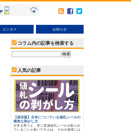
エンタメ
お知らせ
メ
本・その他売り方
ブックオフオンラインの使い方
キャンペーン・イベント
コラム内の記事を検索する
人気の記事
【保存版】古本についている値札シールの
簡単な剥がし方
古本を買うと、本に直接値札シールが貼られ
ていることが多いですよね。 それを無理には