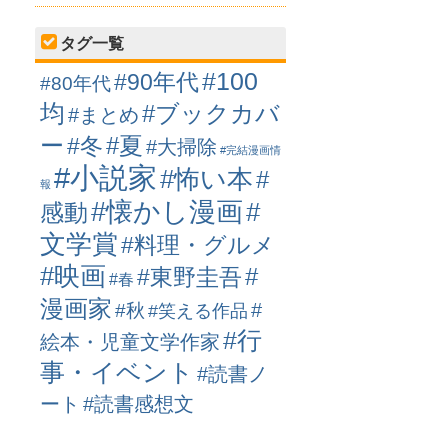
タグ一覧
#100
#90年代
#80年代
均
#ブックカバ
#まとめ
ー
#冬
#夏
#大掃除
#完結漫画情
#小説家
#怖い本
#
報
#懐かし漫画
#
感動
文学賞
#料理・グルメ
#映画
#
#東野圭吾
#春
漫画家
#
#秋
#笑える作品
#行
絵本・児童文学作家
事・イベント
#読書ノ
ート
#読書感想文