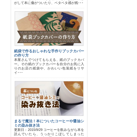
がして本に傷がついたり、ベタベタ感が残･･･
紙袋で作るおしゃれな手作りブックカバー
の作り方
本屋さんでつけてもらえる、紙のブックカバ
ー。その紙のブックカバーを自分のお気に入
りのお店の紙袋や、かわいい包装紙をリサ
イ･･･
まるで魔法！本についたコーヒーや醤油シ
ミの染み抜き法
更新日：2015/9/29 コーヒーを飲みながら本を
読んでいたら、うっかりこぼしてしまった