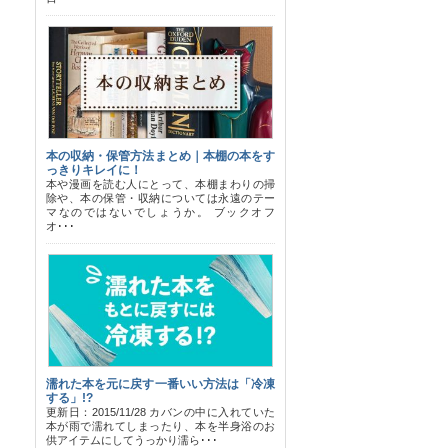
本の収納・保管方法まとめ｜本棚の本をす
っきりキレイに！
本や漫画を読む人にとって、本棚まわりの掃
除や、本の保管・収納については永遠のテー
マなのではないでしょうか。 ブックオフ
オ･･･
濡れた本を元に戻す一番いい方法は「冷凍
する」!?
更新日：2015/11/28 カバンの中に入れていた
本が雨で濡れてしまったり、本を半身浴のお
供アイテムにしてうっかり濡ら･･･