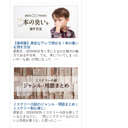
【保存版】身近なアレで消せる！本の臭い
を消す方法
更新日：2015/9/18 安く手に入るのが最大の魅
力である中古本。 でも、本についてしまった
いや～な臭いが気になって、･･･
ミステリー小説のジャンル・用語まとめ｜
ミステリー初心者に♪
更新日：2019/10/29 ミステリー小説を探して
いるときなどに、「同じミステリーなのにだ
いぶ毛色が違うな」と思ったこ･･･