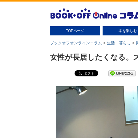
TOPページ
本を楽しむ
本の扱い方
本の保管
読書グッズ
読書術
本の豆知識・雑学
本のさがし方
ブックオフオンラインコラム
>
生活・暮らし
>
女性が長居したくなる。