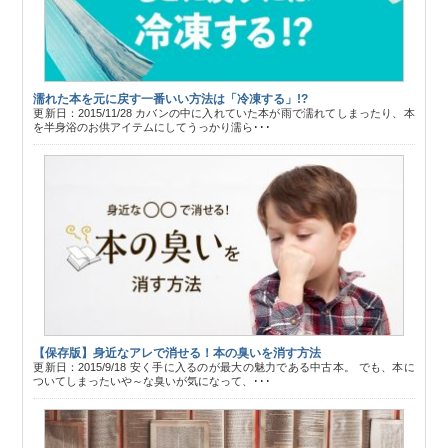
濡れた本を元に戻す一番いい方法は「冷凍する」!?
更新日：2015/11/28 カバンの中に入れていた本が雨で濡れてしまったり、本
を半身浴のお供アイテムにしてうっかり濡ら･･･
【保存版】身近なアレで消せる！本の臭いを消す方法
更新日：2015/9/18 安く手に入るのが最大の魅力である中古本。 でも、本に
ついてしまったいや～な臭いが気になって、･･･