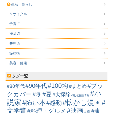
生活・暮らし
リサイクル
子育て
掃除術
整理術
節約術
美容・健康
タグ一覧
#100均
#ブッ
#90年代
#まとめ
#80年代
#小
クカバー
#冬
#夏
#大掃除
#完結漫画情報
説家
#懐かし漫画
#怖い本
#
#感動
#映画
文学賞
#料理・グルメ
#東
#春