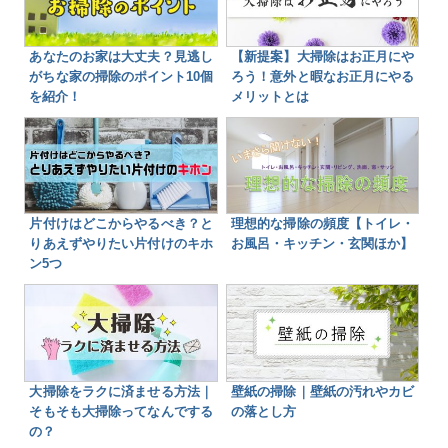
あなたのお家は大丈夫？見逃し
【新提案】大掃除はお正月にや
がちな家の掃除のポイント10個
ろう！意外と暇なお正月にやる
を紹介！
メリットとは
片付けはどこからやるべき？と
理想的な掃除の頻度【トイレ・
りあえずやりたい片付けのキホ
お風呂・キッチン・玄関ほか】
ン5つ
大掃除をラクに済ませる方法｜
壁紙の掃除｜壁紙の汚れやカビ
そもそも大掃除ってなんでする
の落とし方
の？