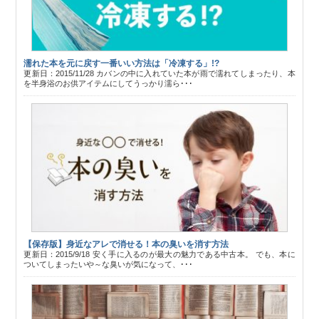
濡れた本を元に戻す一番いい方法は「冷凍する」!?
更新日：2015/11/28 カバンの中に入れていた本が雨で濡れてしまったり、本
を半身浴のお供アイテムにしてうっかり濡ら･･･
【保存版】身近なアレで消せる！本の臭いを消す方法
更新日：2015/9/18 安く手に入るのが最大の魅力である中古本。 でも、本に
ついてしまったいや～な臭いが気になって、･･･