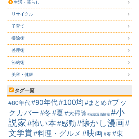
生活・暮らし
リサイクル
子育て
掃除術
整理術
節約術
美容・健康
タグ一覧
#100均
#ブッ
#90年代
#まとめ
#80年代
#小
クカバー
#冬
#夏
#大掃除
#完結漫画情報
説家
#懐かし漫画
#怖い本
#
#感動
#映画
文学賞
#料理・グルメ
#東
#春