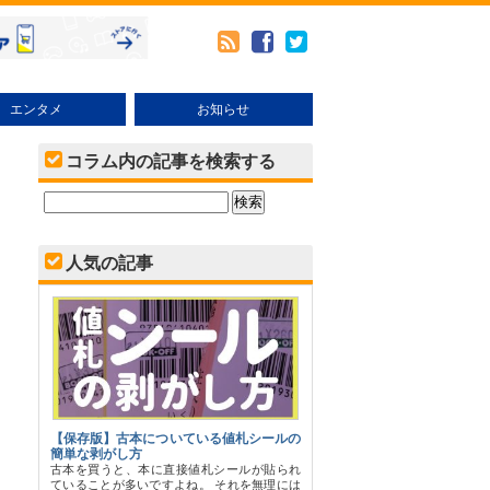
エンタメ
お知らせ
メ
本・その他売り方
ブックオフオンラインの使い方
キャンペーン・イベント
コラム内の記事を検索する
人気の記事
【保存版】古本についている値札シールの
簡単な剥がし方
古本を買うと、本に直接値札シールが貼られ
ていることが多いですよね。 それを無理には