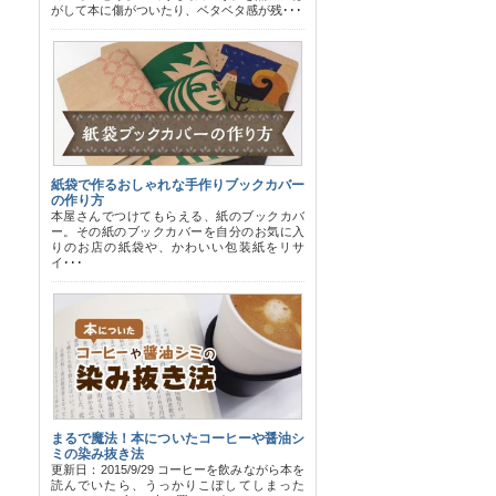
がして本に傷がついたり、ベタベタ感が残･･･
紙袋で作るおしゃれな手作りブックカバー
の作り方
本屋さんでつけてもらえる、紙のブックカバ
ー。その紙のブックカバーを自分のお気に入
りのお店の紙袋や、かわいい包装紙をリサ
イ･･･
まるで魔法！本についたコーヒーや醤油シ
ミの染み抜き法
更新日：2015/9/29 コーヒーを飲みながら本を
読んでいたら、うっかりこぼしてしまった