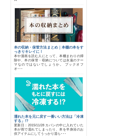
本の収納・保管方法まとめ｜本棚の本をす
っきりキレイに！
本や漫画を読む人にとって、本棚まわりの掃
除や、本の保管・収納については永遠のテー
マなのではないでしょうか。 ブックオフ
オ･･･
濡れた本を元に戻す一番いい方法は「冷凍
する」!?
更新日：2015/11/28 カバンの中に入れていた
本が雨で濡れてしまったり、本を半身浴のお
供アイテムにしてうっかり濡ら･･･