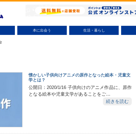
本に出会う
生活・暮らし
小説（テーマ別）
ミステリー小説
時代小説
文学小説
ラノベ
コミック（テーマ別）
少年コミック
少女コミック
大人コミック
絵本・児童書
趣味・実用
エッセイ
ビジネス書
自己啓発
研究・評論
話題
整理術
掃除術
節約術
リサイクル
美容・健康
子育て
エンタ
ボタ
懐かしい子供向けアニメの原作となった絵本・児童文
学とは？
公開日：2020/1/16 子供向けのアニメ作品に、原作
となる絵本や児童文学があることをご…
続きを読む