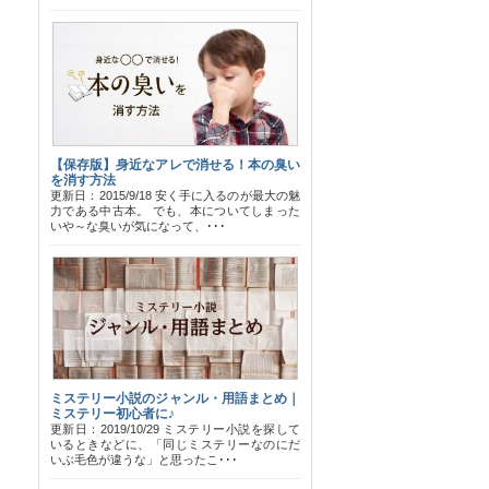
【保存版】身近なアレで消せる！本の臭い
を消す方法
更新日：2015/9/18 安く手に入るのが最大の魅
力である中古本。 でも、本についてしまった
いや～な臭いが気になって、･･･
ミステリー小説のジャンル・用語まとめ｜
ミステリー初心者に♪
更新日：2019/10/29 ミステリー小説を探して
いるときなどに、「同じミステリーなのにだ
いぶ毛色が違うな」と思ったこ･･･