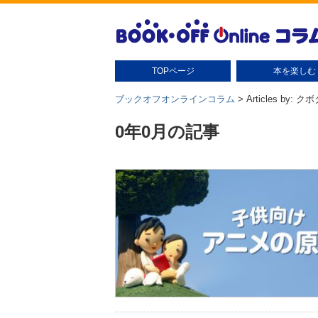
TOPページ
本を楽しむ
本の扱い方
本の保管
読書グッズ
読書術
本の豆知識・雑学
本のさがし方
ブックオフオンラインコラム
> Articles by: ク
0年0月の記事