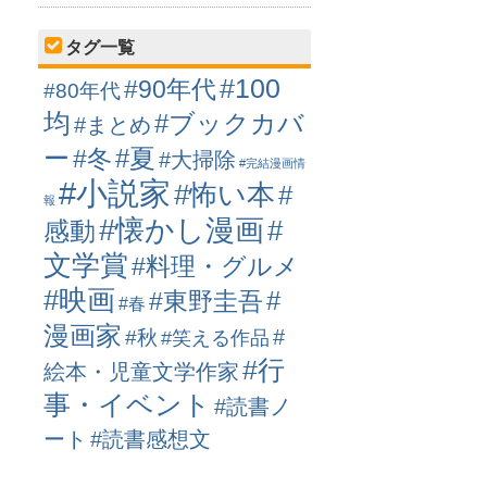
タグ一覧
#100
#90年代
#80年代
均
#ブックカバ
#まとめ
ー
#冬
#夏
#大掃除
#完結漫画情
#小説家
#怖い本
#
報
#懐かし漫画
#
感動
文学賞
#料理・グルメ
#映画
#
#東野圭吾
#春
漫画家
#
#秋
#笑える作品
#行
絵本・児童文学作家
事・イベント
#読書ノ
ート
#読書感想文